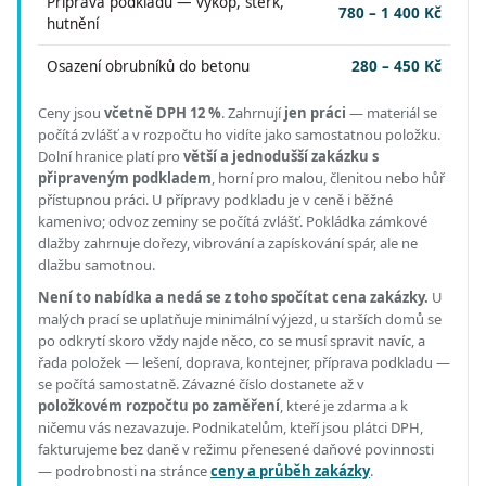
Příprava podkladu — výkop, štěrk,
780 – 1 400 Kč
hutnění
Osazení obrubníků do betonu
280 – 450 Kč
Ceny jsou
včetně DPH 12 %
.
Zahrnují
jen práci
— materiál se
počítá zvlášť a v rozpočtu ho vidíte jako samostatnou položku.
Dolní hranice platí pro
větší a jednodušší zakázku s
připraveným podkladem
, horní pro malou, členitou nebo hůř
přístupnou práci.
U přípravy podkladu je v ceně i běžné
kamenivo; odvoz zeminy se počítá zvlášť. Pokládka zámkové
dlažby zahrnuje dořezy, vibrování a zapískování spár, ale ne
dlažbu samotnou.
Není to nabídka a nedá se z toho spočítat cena zakázky.
U
malých prací se uplatňuje minimální výjezd, u starších domů se
po odkrytí skoro vždy najde něco, co se musí spravit navíc, a
řada položek — lešení, doprava, kontejner, příprava podkladu —
se počítá samostatně. Závazné číslo dostanete až v
položkovém rozpočtu po zaměření
, které je zdarma a k
ničemu vás nezavazuje. Podnikatelům, kteří jsou plátci DPH,
fakturujeme bez daně v režimu přenesené daňové povinnosti
— podrobnosti na stránce
ceny a průběh zakázky
.