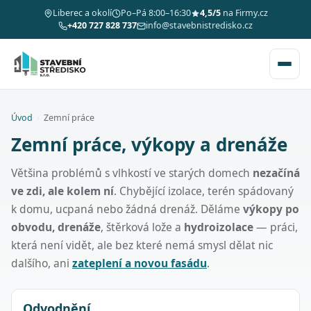
Liberec a okolí
Po–Pá 8:00–16:30
4,5/5
na Firmy.cz
+420 727 828 737
info@stavebnistredisko.cz
Úvod
›
Zemní práce
Zemní práce, výkopy a drenáže
Většina problémů s vlhkostí ve starých domech
nezačíná
ve zdi, ale kolem ní
. Chybějící izolace, terén spádovaný
k domu, ucpaná nebo žádná drenáž. Děláme
výkopy po
obvodu, drenáže
, štěrková lože a
hydroizolace
— práci,
která není vidět, ale bez které nemá smysl dělat nic
dalšího, ani
zateplení a novou fasádu
.
Odvodnění