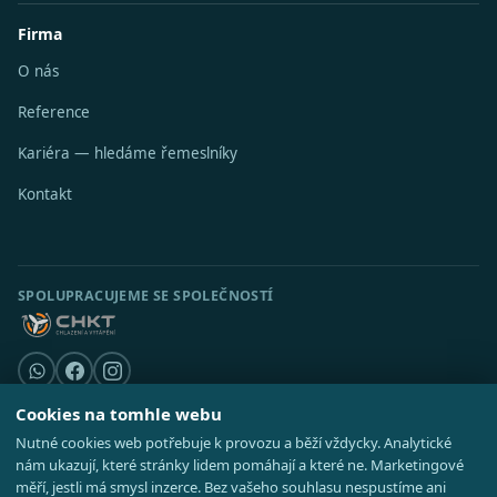
Firma
O nás
Reference
Kariéra — hledáme řemeslníky
Kontakt
SPOLUPRACUJEME SE SPOLEČNOSTÍ
Cookies na tomhle webu
Nutné cookies web potřebuje k provozu a běží vždycky. Analytické
© 2026 Stavební středisko s.r.o. · IČO 08521514 ·
Poradna
·
Kde působíme
nám ukazují, které stránky lidem pomáhají a které ne. Marketingové
·
Realizace
GDPR
·
Cookies
·
Nastavení cookies
·
Mapa webu
měří, jestli má smysl inzerce. Bez vašeho souhlasu nespustíme ani