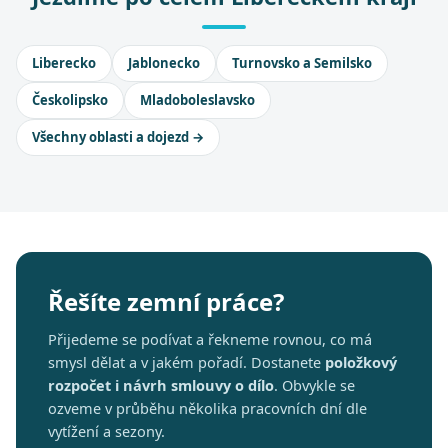
Liberecko
Jablonecko
Turnovsko a Semilsko
Českolipsko
Mladoboleslavsko
Všechny oblasti a dojezd →
Řešíte zemní práce?
Přijedeme se podívat a řekneme rovnou, co má
smysl dělat a v jakém pořadí. Dostanete
položkový
rozpočet i návrh smlouvy o dílo
. Obvykle se
ozveme v průběhu několika pracovních dní dle
vytížení a sezony.