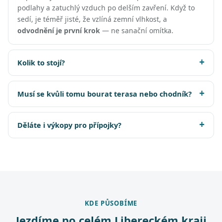
podlahy a zatuchlý vzduch po delším zavření. Když to
sedí, je téměř jisté, že vzlíná zemní vlhkost, a
odvodnění je první krok
— ne sanační omítka.
Kolik to stojí?
Musí se kvůli tomu bourat terasa nebo chodník?
Děláte i výkopy pro přípojky?
KDE PŮSOBÍME
Jezdíme po celém Libereckém kraji