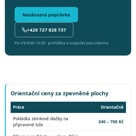
Nezávazná poptávka
+420 727 828 737
Po–Pá 8:00–16:30 · prohlídka a rozpočet jsou zdarma
Orientační ceny za zpevněné plochy
Práce
Orientačně
Pokládka zámkové dlažby na
340 – 700 Kč
připravené lože