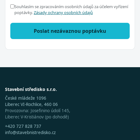
Souhlasím se zpracováním osobních údajů za účelem vyřízení
poptávky.
Zásady ochrany osobních údajů
Poslat nezávaznou poptávku
Stavební středisko s.r.o.
České mládeže 1096
Liberec VI-Rochlice, 460 06
Provozovna: Josefinino údolí 145,
Liberec V-Kristiánov (po dohodě)
+420 727 828 737
info@stavebnistredisko.cz