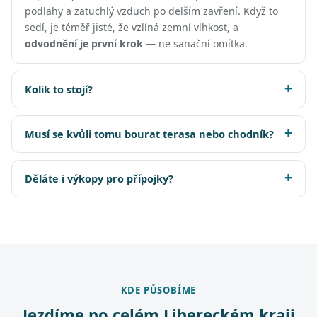
podlahy a zatuchlý vzduch po delším zavření. Když to
sedí, je téměř jisté, že vzlíná zemní vlhkost, a
odvodnění je první krok
— ne sanační omítka.
Kolik to stojí?
Musí se kvůli tomu bourat terasa nebo chodník?
Děláte i výkopy pro přípojky?
KDE PŮSOBÍME
Jezdíme po celém Libereckém kraji