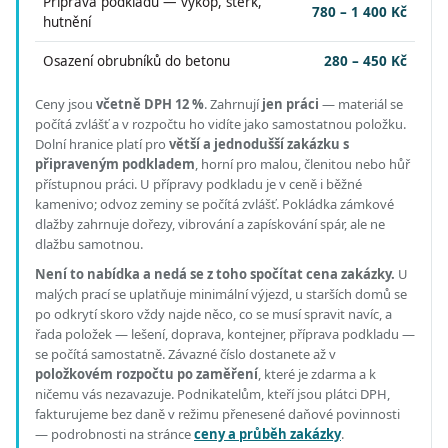
Příprava podkladu — výkop, štěrk,
780 – 1 400 Kč
hutnění
Osazení obrubníků do betonu
280 – 450 Kč
Ceny jsou
včetně DPH 12 %
.
Zahrnují
jen práci
— materiál se
počítá zvlášť a v rozpočtu ho vidíte jako samostatnou položku.
Dolní hranice platí pro
větší a jednodušší zakázku s
připraveným podkladem
, horní pro malou, členitou nebo hůř
přístupnou práci.
U přípravy podkladu je v ceně i běžné
kamenivo; odvoz zeminy se počítá zvlášť. Pokládka zámkové
dlažby zahrnuje dořezy, vibrování a zapískování spár, ale ne
dlažbu samotnou.
Není to nabídka a nedá se z toho spočítat cena zakázky.
U
malých prací se uplatňuje minimální výjezd, u starších domů se
po odkrytí skoro vždy najde něco, co se musí spravit navíc, a
řada položek — lešení, doprava, kontejner, příprava podkladu —
se počítá samostatně. Závazné číslo dostanete až v
položkovém rozpočtu po zaměření
, které je zdarma a k
ničemu vás nezavazuje. Podnikatelům, kteří jsou plátci DPH,
fakturujeme bez daně v režimu přenesené daňové povinnosti
— podrobnosti na stránce
ceny a průběh zakázky
.