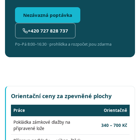
Nezávazná poptávka
+420 727 828 737
Po–Pá 8:00–16:30 · prohlídka a rozpočet jsou zdarma
Orientační ceny za zpevněné plochy
Práce
Orientačně
Pokládka zámkové dlažby na
340 – 700 Kč
připravené lože