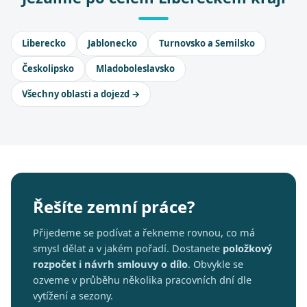
Liberecko
Jablonecko
Turnovsko a Semilsko
Českolipsko
Mladoboleslavsko
Všechny oblasti a dojezd →
Řešíte zemní práce?
Přijedeme se podívat a řekneme rovnou, co má
smysl dělat a v jakém pořadí. Dostanete
položkový
rozpočet i návrh smlouvy o dílo
. Obvykle se
ozveme v průběhu několika pracovních dní dle
vytížení a sezony.