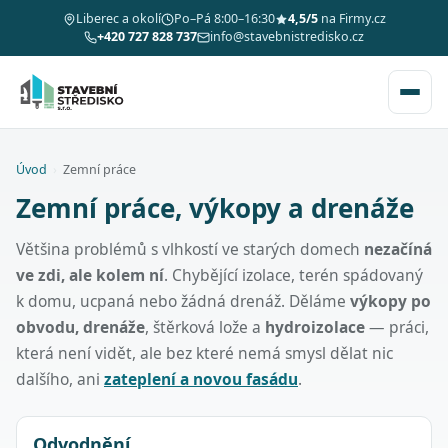
Liberec a okolí
Po–Pá 8:00–16:30
4,5/5
na Firmy.cz
+420 727 828 737
info@stavebnistredisko.cz
Úvod
›
Zemní práce
Zemní práce, výkopy a drenáže
Většina problémů s vlhkostí ve starých domech
nezačíná
ve zdi, ale kolem ní
. Chybějící izolace, terén spádovaný
k domu, ucpaná nebo žádná drenáž. Děláme
výkopy po
obvodu, drenáže
, štěrková lože a
hydroizolace
— práci,
která není vidět, ale bez které nemá smysl dělat nic
dalšího, ani
zateplení a novou fasádu
.
Odvodnění