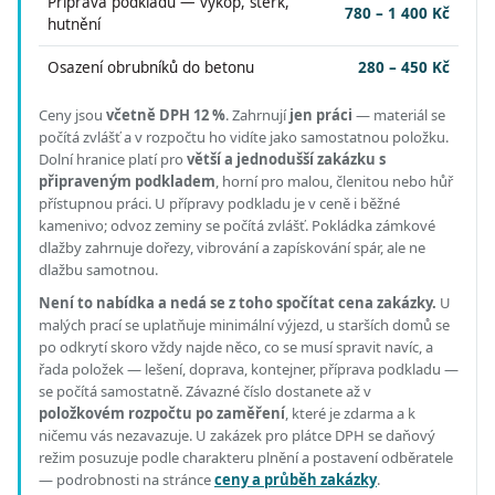
Příprava podkladu — výkop, štěrk,
780 – 1 400 Kč
hutnění
Osazení obrubníků do betonu
280 – 450 Kč
Ceny jsou
včetně DPH 12 %
.
Zahrnují
jen práci
— materiál se
počítá zvlášť a v rozpočtu ho vidíte jako samostatnou položku.
Dolní hranice platí pro
větší a jednodušší zakázku s
připraveným podkladem
, horní pro malou, členitou nebo hůř
přístupnou práci.
U přípravy podkladu je v ceně i běžné
kamenivo; odvoz zeminy se počítá zvlášť. Pokládka zámkové
dlažby zahrnuje dořezy, vibrování a zapískování spár, ale ne
dlažbu samotnou.
Není to nabídka a nedá se z toho spočítat cena zakázky.
U
malých prací se uplatňuje minimální výjezd, u starších domů se
po odkrytí skoro vždy najde něco, co se musí spravit navíc, a
řada položek — lešení, doprava, kontejner, příprava podkladu —
se počítá samostatně. Závazné číslo dostanete až v
položkovém rozpočtu po zaměření
, které je zdarma a k
ničemu vás nezavazuje. U zakázek pro plátce DPH se daňový
režim posuzuje podle charakteru plnění a postavení odběratele
— podrobnosti na stránce
ceny a průběh zakázky
.