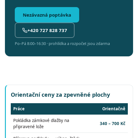
Nezávazná poptávka
+420 727 828 737
Po–Pá 8:00–16:30 · prohlídka a rozpočet jsou zdarma
Orientační ceny za zpevněné plochy
Práce
Orientačně
Pokládka zámkové dlažby na
340 – 700 Kč
připravené lože