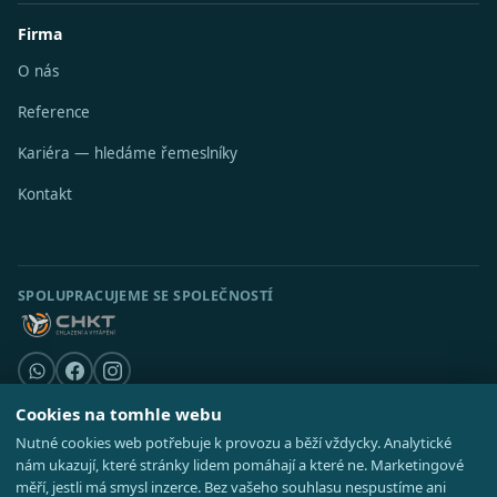
Firma
O nás
Reference
Kariéra — hledáme řemeslníky
Kontakt
SPOLUPRACUJEME SE SPOLEČNOSTÍ
Cookies na tomhle webu
Nutné cookies web potřebuje k provozu a běží vždycky. Analytické
© 2026 Stavební středisko s.r.o. · IČO 08521514 ·
Poradna
·
Kde působíme
nám ukazují, které stránky lidem pomáhají a které ne. Marketingové
·
Realizace
GDPR
·
Cookies
·
Nastavení cookies
·
Mapa webu
měří, jestli má smysl inzerce. Bez vašeho souhlasu nespustíme ani