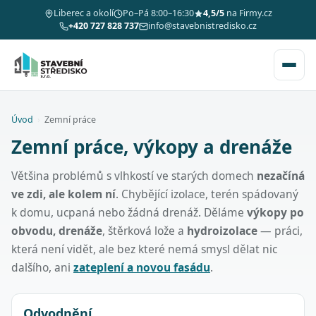
Liberec a okolí
Po–Pá 8:00–16:30
4,5/5
na Firmy.cz
+420 727 828 737
info@stavebnistredisko.cz
Úvod
›
Zemní práce
Zemní práce, výkopy a drenáže
Většina problémů s vlhkostí ve starých domech
nezačíná
ve zdi, ale kolem ní
. Chybějící izolace, terén spádovaný
k domu, ucpaná nebo žádná drenáž. Děláme
výkopy po
obvodu, drenáže
, štěrková lože a
hydroizolace
— práci,
která není vidět, ale bez které nemá smysl dělat nic
dalšího, ani
zateplení a novou fasádu
.
Odvodnění