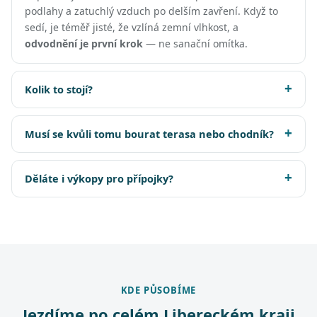
podlahy a zatuchlý vzduch po delším zavření. Když to
sedí, je téměř jisté, že vzlíná zemní vlhkost, a
odvodnění je první krok
— ne sanační omítka.
Kolik to stojí?
Musí se kvůli tomu bourat terasa nebo chodník?
Děláte i výkopy pro přípojky?
KDE PŮSOBÍME
Jezdíme po celém Libereckém kraji