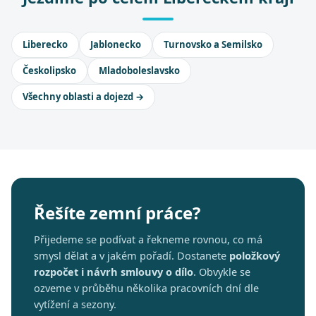
Liberecko
Jablonecko
Turnovsko a Semilsko
Českolipsko
Mladoboleslavsko
Všechny oblasti a dojezd →
Řešíte zemní práce?
Přijedeme se podívat a řekneme rovnou, co má
smysl dělat a v jakém pořadí. Dostanete
položkový
rozpočet i návrh smlouvy o dílo
. Obvykle se
ozveme v průběhu několika pracovních dní dle
vytížení a sezony.