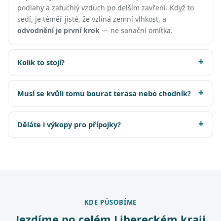
podlahy a zatuchlý vzduch po delším zavření. Když to
sedí, je téměř jisté, že vzlíná zemní vlhkost, a
odvodnění je první krok
— ne sanační omítka.
Kolik to stojí?
Musí se kvůli tomu bourat terasa nebo chodník?
Děláte i výkopy pro přípojky?
KDE PŮSOBÍME
Jezdíme po celém Libereckém kraji