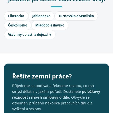
Liberecko
Jablonecko
Turnovsko a Semilsko
Českolipsko
Mladoboleslavsko
Všechny oblasti a dojezd →
Řešíte zemní práce?
Přijedeme se podívat a řekneme rovnou, co má
smysl dělat a v jakém pořadí. Dostanete
položkový
rozpočet i návrh smlouvy o dílo
. Obvykle se
ozveme v průběhu několika pracovních dní dle
vytížení a sezony.