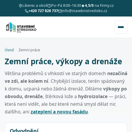
Liberec a okolí
Po–Pá 8:00–16:30
4,5/5
na Firmy.cz
+420 727 828 737
info@stavebnistredisko.cz
Úvod
›
Zemní práce
Zemní práce, výkopy a drenáže
Většina problémů s vlhkostí ve starých domech
nezačíná
ve zdi, ale kolem ní
. Chybějící izolace, terén spádovaný
k domu, ucpaná nebo žádná drenáž. Děláme
výkopy po
obvodu, drenáže
, štěrková lože a
hydroizolace
— práci,
která není vidět, ale bez které nemá smysl dělat nic
dalšího, ani
zateplení a novou fasádu
.
Odvodnění