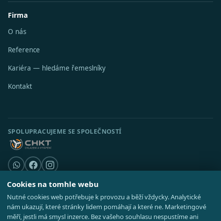
Firma
O nás
Reference
Kariéra — hledáme řemeslníky
Kontakt
SPOLUPRACUJEME SE SPOLEČNOSTÍ
Cookies na tomhle webu
Nutné cookies web potřebuje k provozu a běží vždycky. Analytické
© 2026 Stavební středisko s.r.o. · IČO 08521514 ·
Poradna
·
Kde působíme
nám ukazují, které stránky lidem pomáhají a které ne. Marketingové
·
Realizace
GDPR
·
Cookies
·
Nastavení cookies
·
Mapa webu
měří, jestli má smysl inzerce. Bez vašeho souhlasu nespustíme ani