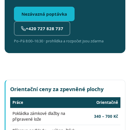
Nezávazná poptávka
+420 727 828 737
Po–Pá 8:00–16:30 · prohlídka a rozpočet jsou zdarma
Orientační ceny za zpevněné plochy
Práce
Orientačně
Pokládka zámkové dlažby na
340 – 700 Kč
připravené lože