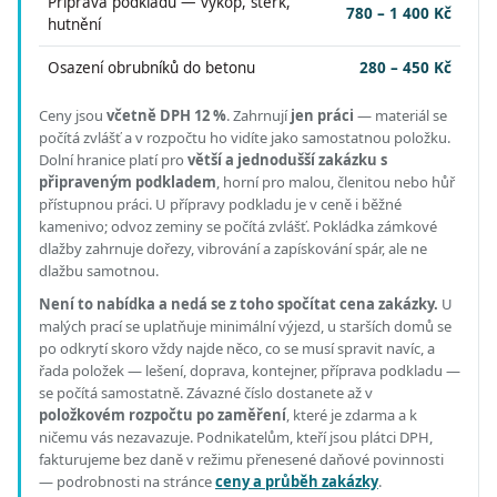
Příprava podkladu — výkop, štěrk,
780 – 1 400 Kč
hutnění
Osazení obrubníků do betonu
280 – 450 Kč
Ceny jsou
včetně DPH 12 %
.
Zahrnují
jen práci
— materiál se
počítá zvlášť a v rozpočtu ho vidíte jako samostatnou položku.
Dolní hranice platí pro
větší a jednodušší zakázku s
připraveným podkladem
, horní pro malou, členitou nebo hůř
přístupnou práci.
U přípravy podkladu je v ceně i běžné
kamenivo; odvoz zeminy se počítá zvlášť. Pokládka zámkové
dlažby zahrnuje dořezy, vibrování a zapískování spár, ale ne
dlažbu samotnou.
Není to nabídka a nedá se z toho spočítat cena zakázky.
U
malých prací se uplatňuje minimální výjezd, u starších domů se
po odkrytí skoro vždy najde něco, co se musí spravit navíc, a
řada položek — lešení, doprava, kontejner, příprava podkladu —
se počítá samostatně. Závazné číslo dostanete až v
položkovém rozpočtu po zaměření
, které je zdarma a k
ničemu vás nezavazuje. Podnikatelům, kteří jsou plátci DPH,
fakturujeme bez daně v režimu přenesené daňové povinnosti
— podrobnosti na stránce
ceny a průběh zakázky
.