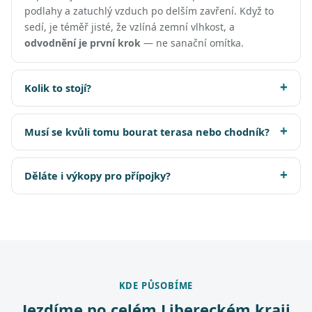
podlahy a zatuchlý vzduch po delším zavření. Když to
sedí, je téměř jisté, že vzlíná zemní vlhkost, a
odvodnění je první krok
— ne sanační omítka.
Kolik to stojí?
Musí se kvůli tomu bourat terasa nebo chodník?
Děláte i výkopy pro přípojky?
KDE PŮSOBÍME
Jezdíme po celém Libereckém kraji