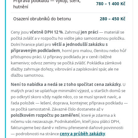
Příprava podkladu — výkop, štěrk,
780 – 1 400 Kč
hutnění
Osazení obrubníků do betonu
280 – 450 Kč
Ceny jsou
včetně DPH 12 %
.
Zahrnují
jen práci
— materiál se
počítá zvlášť a v rozpočtu ho vidíte jako samostatnou položku.
Dolní hranice platí pro
větší a jednodušší zakázku s
připraveným podkladem
, horní pro malou, členitou nebo hůř
přístupnou práci.
U přípravy podkladu je v ceně i běžné
kamenivo; odvoz zeminy se počítá zvlášť. Pokládka zámkové
dlažby zahrnuje dořezy, vibrování a zapískování spár, ale ne
dlažbu samotnou.
Není to nabídka a nedá se z toho spočítat cena zakázky.
U
malých prací se uplatňuje minimální výjezd, u starších domů se
po odkrytí skoro vždy najde něco, co se musí spravit navíc, a
řada položek — lešení, doprava, kontejner, příprava podkladu —
se počítá samostatně. Závazné číslo dostanete až v
položkovém rozpočtu po zaměření
, které je zdarma a k
ničemu vás nezavazuje. Podnikatelům, kteří jsou plátci DPH,
fakturujeme bez daně v režimu přenesené daňové povinnosti
— podrobnosti na stránce
ceny a průběh zakázky
.