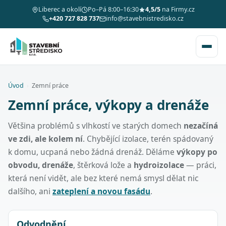
Liberec a okolí
Po–Pá 8:00–16:30
4,5/5
na Firmy.cz
+420 727 828 737
info@stavebnistredisko.cz
Úvod
›
Zemní práce
Zemní práce, výkopy a drenáže
Většina problémů s vlhkostí ve starých domech
nezačíná
ve zdi, ale kolem ní
. Chybějící izolace, terén spádovaný
k domu, ucpaná nebo žádná drenáž. Děláme
výkopy po
obvodu, drenáže
, štěrková lože a
hydroizolace
— práci,
která není vidět, ale bez které nemá smysl dělat nic
dalšího, ani
zateplení a novou fasádu
.
Odvodnění