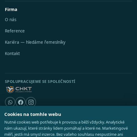
Firma
O nás
Reference
Kariéra — hledáme řemeslníky
Kontakt
SPOLUPRACUJEME SE SPOLEČNOSTÍ
Cookies na tomhle webu
Nutné cookies web potřebuje k provozu a běží vždycky. Analytické
© 2026 Stavební středisko s.r.o. · IČO 08521514 ·
Poradna
·
Kde působíme
nám ukazují, které stránky lidem pomáhají a které ne. Marketingové
·
Realizace
GDPR
·
Cookies
·
Nastavení cookies
·
Mapa webu
měří, jestli má smysl inzerce. Bez vašeho souhlasu nespustíme ani