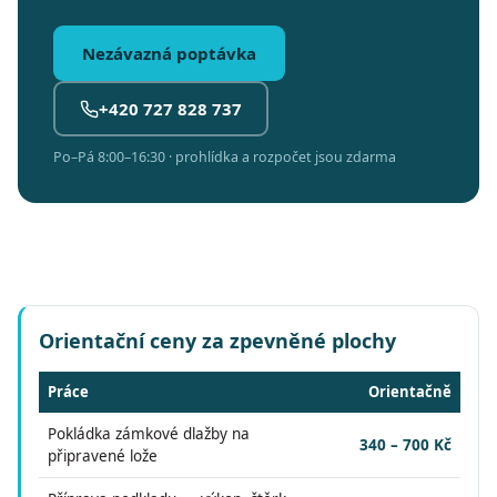
Nezávazná poptávka
+420 727 828 737
Po–Pá 8:00–16:30 · prohlídka a rozpočet jsou zdarma
Orientační ceny za zpevněné plochy
Práce
Orientačně
Pokládka zámkové dlažby na
340 – 700 Kč
připravené lože