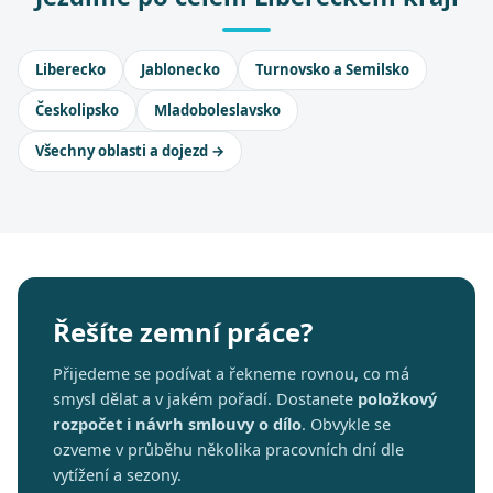
Liberecko
Jablonecko
Turnovsko a Semilsko
Českolipsko
Mladoboleslavsko
Všechny oblasti a dojezd →
Řešíte zemní práce?
Přijedeme se podívat a řekneme rovnou, co má
smysl dělat a v jakém pořadí. Dostanete
položkový
rozpočet i návrh smlouvy o dílo
. Obvykle se
ozveme v průběhu několika pracovních dní dle
vytížení a sezony.