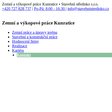
Přejít
Zemní a výkopové práce Kunratice • Stavební středisko s.r.o.
k
+420 727 828 737
|
Po-Pá: 8:00 - 16:30
|
info@stavebnistredisko.cz
obsahu
Zemní a výkopové práce Kunratice
Zemní práce a úpravy terénu
Stavební a konstrukční práce
Hodnocení firmy
Realizace
Kariéra
Kontakt