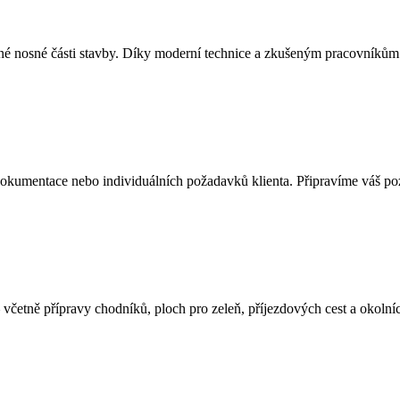
iné nosné části stavby. Díky moderní technice a zkušeným pracovníkům 
kumentace nebo individuálních požadavků klienta. Připravíme váš poz
četně přípravy chodníků, ploch pro zeleň, příjezdových cest a okolních