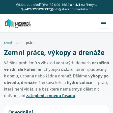
Liberec a okolí
Po–Pá 8:00–16:30
4,5/5
na Firmy.cz
+420 727 828 737
info@stavebnistredisko.cz
Úvod
›
Zemní práce
Zemní práce, výkopy a drenáže
Většina problémů s vlhkostí ve starých domech
nezačíná
ve zdi, ale kolem ní
. Chybějící izolace, terén spádovaný
k domu, ucpaná nebo žádná drenáž. Děláme
výkopy po
obvodu, drenáže
, štěrková lože a
hydroizolace
— práci,
která není vidět, ale bez které nemá smysl dělat nic
dalšího, ani
zateplení a novou fasádu
.
Odvodnění