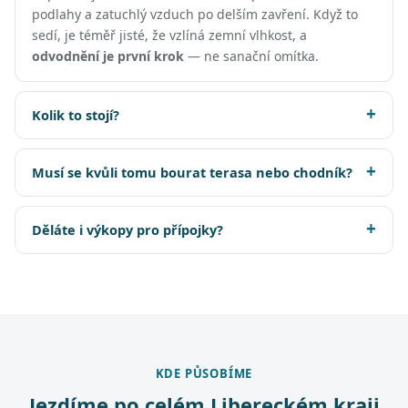
podlahy a zatuchlý vzduch po delším zavření. Když to
sedí, je téměř jisté, že vzlíná zemní vlhkost, a
odvodnění je první krok
— ne sanační omítka.
Kolik to stojí?
Musí se kvůli tomu bourat terasa nebo chodník?
Děláte i výkopy pro přípojky?
KDE PŮSOBÍME
Jezdíme po celém Libereckém kraji