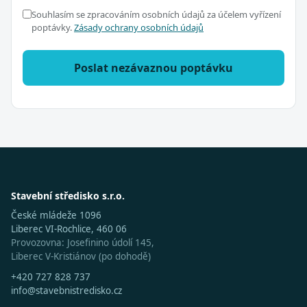
Souhlasím se zpracováním osobních údajů za účelem vyřízení
poptávky.
Zásady ochrany osobních údajů
Poslat nezávaznou poptávku
Stavební středisko s.r.o.
České mládeže 1096
Liberec VI-Rochlice, 460 06
Provozovna: Josefinino údolí 145,
Liberec V-Kristiánov (po dohodě)
+420 727 828 737
info@stavebnistredisko.cz