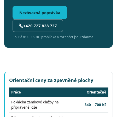
Nezávazná poptávka
+420 727 828 737
Po–Pá 8:00–16:30 · prohlídka a rozpočet jsou zdarma
Orientační ceny za zpevněné plochy
Práce
Orientačně
Pokládka zámkové dlažby na
340 – 700 Kč
připravené lože