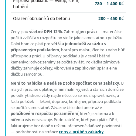
Příprava podkladu — výkop, štěrk,
780 – 1 400 Kč
hutnění
Osazení obrubníků do betonu
280 – 450 Kč
Ceny jsou
včetně DPH 12 %
.
Zahrnují
jen práci
— materiál se
počítá zvlášť a v rozpočtu ho vidíte jako samostatnou položku.
Dolní hranice platí pro
větší a jednodušší zakázku s
připraveným podkladem
, horní pro malou, členitou nebo hůř
přístupnou práci.
U přípravy podkladu je v ceně i běžné
kamenivo; odvoz zeminy se počítá zvlášť. Pokládka zámkové
dlažby zahrnuje dořezy, vibrování a zapískování spár, ale ne
dlažbu samotnou.
Není to nabídka a nedá se z toho spočítat cena zakázky.
U
malých prací se uplatňuje minimální výjezd, u starších domů se
po odkrytí skoro vždy najde něco, co se musí spravit navíc, a
řada položek — lešení, doprava, kontejner, příprava podkladu —
se počítá samostatně. Závazné číslo dostanete až v
položkovém rozpočtu po zaměření
, které je zdarma a k
ničemu vás nezavazuje. Podnikatelům, kteří jsou plátci DPH,
fakturujeme bez daně v režimu přenesené daňové povinnosti
— podrobnosti na stránce
ceny a průběh zakázky
.