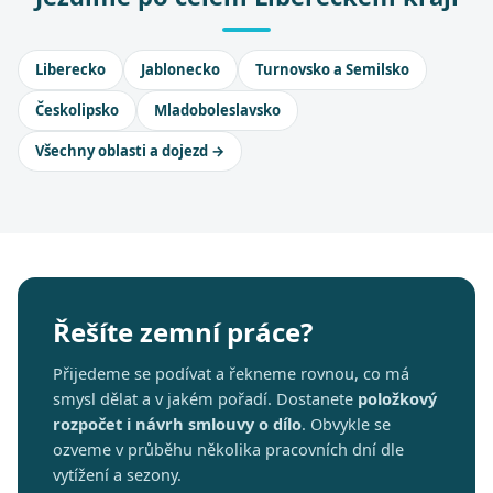
Liberecko
Jablonecko
Turnovsko a Semilsko
Českolipsko
Mladoboleslavsko
Všechny oblasti a dojezd →
Řešíte zemní práce?
Přijedeme se podívat a řekneme rovnou, co má
smysl dělat a v jakém pořadí. Dostanete
položkový
rozpočet i návrh smlouvy o dílo
. Obvykle se
ozveme v průběhu několika pracovních dní dle
vytížení a sezony.