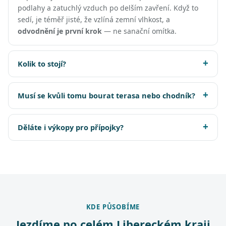
podlahy a zatuchlý vzduch po delším zavření. Když to
sedí, je téměř jisté, že vzlíná zemní vlhkost, a
odvodnění je první krok
— ne sanační omítka.
Kolik to stojí?
Musí se kvůli tomu bourat terasa nebo chodník?
Děláte i výkopy pro přípojky?
KDE PŮSOBÍME
Jezdíme po celém Libereckém kraji