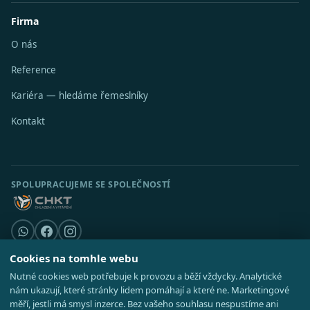
Firma
O nás
Reference
Kariéra — hledáme řemeslníky
Kontakt
SPOLUPRACUJEME SE SPOLEČNOSTÍ
Cookies na tomhle webu
Nutné cookies web potřebuje k provozu a běží vždycky. Analytické
© 2026 Stavební středisko s.r.o. · IČO 08521514 ·
Poradna
·
Kde působíme
nám ukazují, které stránky lidem pomáhají a které ne. Marketingové
·
Realizace
GDPR
·
Cookies
·
Nastavení cookies
·
Mapa webu
měří, jestli má smysl inzerce. Bez vašeho souhlasu nespustíme ani