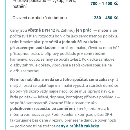
Příprava podkladu — výkop, štěrk,
780 – 1 400 Kč
hutnění
Osazení obrubníků do betonu
280 – 450 Kč
Ceny jsou
včetně DPH 12 %
.
Zahrnují
jen práci
— materiál se
počítá zvlášť a v rozpočtu ho vidíte jako samostatnou položku.
Dolní hranice platí pro
větší a jednodušší zakázku s
připraveným podkladem
, horní pro malou, členitou nebo hůř
přístupnou práci.
U přípravy podkladu je v ceně i běžné
kamenivo; odvoz zeminy se počítá zvlášť. Pokládka zámkové
dlažby zahrnuje dořezy, vibrování a zapískování spár, ale ne
dlažbu samotnou.
Není to nabídka a nedá se z toho spočítat cena zakázky.
U
malých prací se uplatňuje minimální výjezd, u starších domů se
po odkrytí skoro vždy najde něco, co se musí spravit navíc, a
řada položek — lešení, doprava, kontejner, příprava podkladu —
se počítá samostatně. Závazné číslo dostanete až v
položkovém rozpočtu po zaměření
, které je zdarma a k
ničemu vás nezavazuje. Podnikatelům, kteří jsou plátci DPH,
fakturujeme bez daně v režimu přenesené daňové povinnosti
— podrobnosti na stránce
ceny a průběh zakázky
.