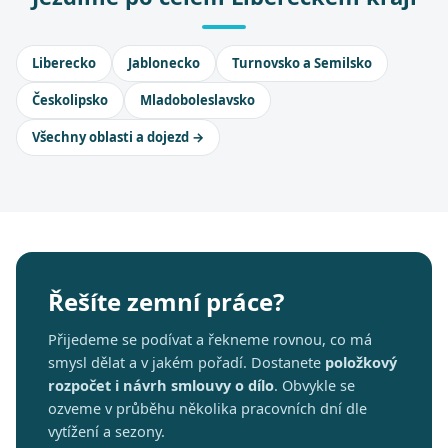
Liberecko
Jablonecko
Turnovsko a Semilsko
Českolipsko
Mladoboleslavsko
Všechny oblasti a dojezd →
Řešíte zemní práce?
Přijedeme se podívat a řekneme rovnou, co má
smysl dělat a v jakém pořadí. Dostanete
položkový
rozpočet i návrh smlouvy o dílo
. Obvykle se
ozveme v průběhu několika pracovních dní dle
vytížení a sezony.