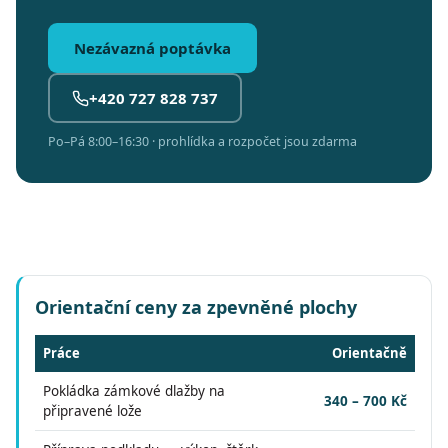
Nezávazná poptávka
+420 727 828 737
Po–Pá 8:00–16:30 · prohlídka a rozpočet jsou zdarma
Orientační ceny za zpevněné plochy
Práce
Orientačně
Pokládka zámkové dlažby na
340 – 700 Kč
připravené lože