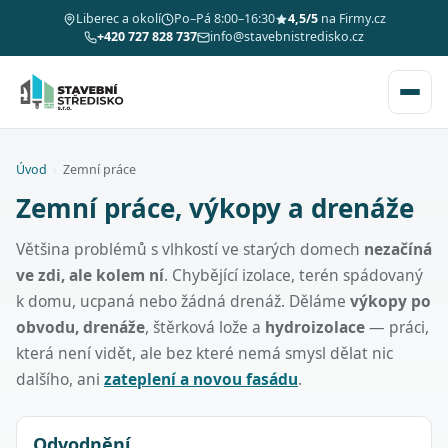
Liberec a okolí
Po–Pá 8:00–16:30
4,5/5
na Firmy.cz
+420 727 828 737
info@stavebnistredisko.cz
Úvod
›
Zemní práce
Zemní práce, výkopy a drenáže
Většina problémů s vlhkostí ve starých domech
nezačíná
ve zdi, ale kolem ní
. Chybějící izolace, terén spádovaný
k domu, ucpaná nebo žádná drenáž. Děláme
výkopy po
obvodu, drenáže
, štěrková lože a
hydroizolace
— práci,
která není vidět, ale bez které nemá smysl dělat nic
dalšího, ani
zateplení a novou fasádu
.
Odvodnění