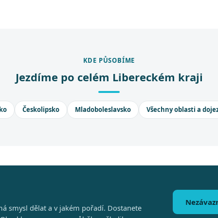
KDE PŮSOBÍME
Jezdíme po celém Libereckém kraji
ko
Českolipsko
Mladoboleslavsko
Všechny oblasti a doje
Nezávaz
á smysl dělat a v jakém pořadí. Dostanete