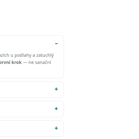
rozích u podlahy a zatuchlý
první krok
— ne sanační