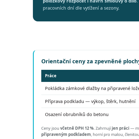
položkový rozpočet i návrh smlouvy o dílo
.
pracovních dní dle vytížení a sezony.
Orientační ceny za zpevněné ploch
Práce
Pokládka zámkové dlažby na připravené lož
Příprava podkladu — výkop, štěrk, hutnění
Osazení obrubníků do betonu
Ceny jsou
včetně DPH 12 %
.
Zahrnují
jen práci
— mat
připraveným podkladem
, horní pro malou, členit