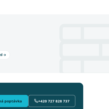
zd →
ná poptávka
+420 727 828 737