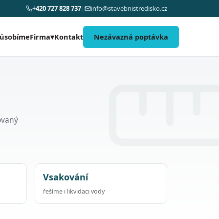
+420 727 828 737
|
info@stavebnistredisko.cz
působíme
Kontakt
Nezávazná poptávka
Firma
▾
dovaný
Vsakování
řešíme i likvidaci vody