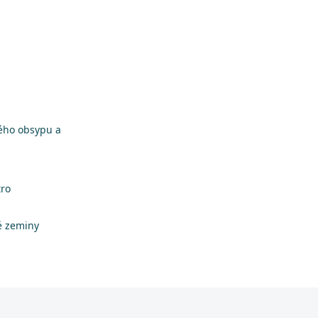
vého obsypu a
tro
é zeminy