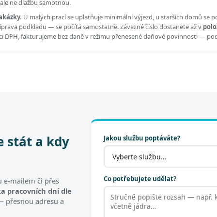
, ale ne dlažbu samotnou.
akázky.
U malých prací se uplatňuje minimální výjezd, u starších domů se po
příprava podkladu — se počítá samostatně. Závazné číslo dostanete až v
polo
átci DPH, fakturujeme bez daně v režimu přenesené daňové povinnosti — po
e stát a kdy
Jakou službu poptáváte?
Co potřebujete udělat?
 e-mailem či přes
a pracovních dní dle
t — přesnou adresu a