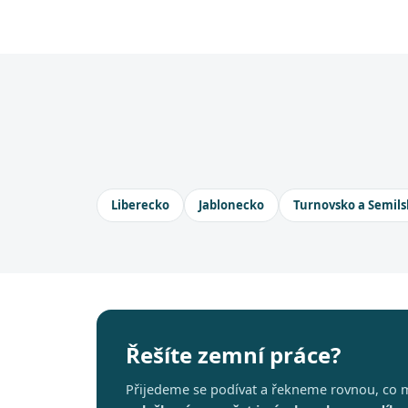
Liberecko
Jablonecko
Turnovsko a Semils
Řešíte zemní práce?
Přijedeme se podívat a řekneme rovnou, co m