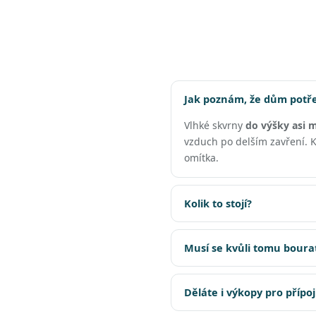
Jak poznám, že dům potř
Vlhké skvrny
do výšky asi 
vzduch po delším zavření. Kd
omítka.
Kolik to stojí?
Musí se kvůli tomu boura
Děláte i výkopy pro přípo