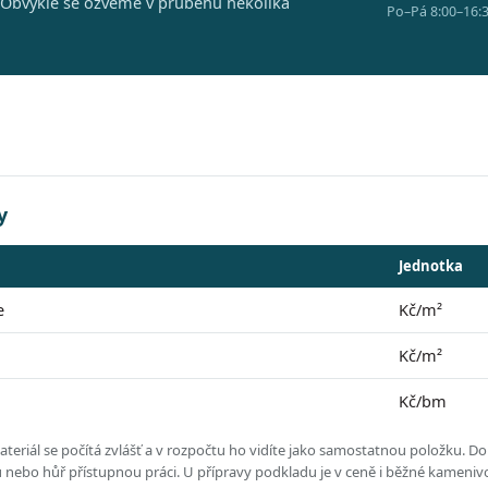
 Obvykle se ozveme v průběhu několika
Po–Pá 8:00–16:3
y
Jednotka
e
Kč/m²
Kč/m²
Kč/bm
eriál se počítá zvlášť a v rozpočtu ho vidíte jako samostatnou položku.
Dol
ou nebo hůř přístupnou práci.
U přípravy podkladu je v ceně i běžné kameniv