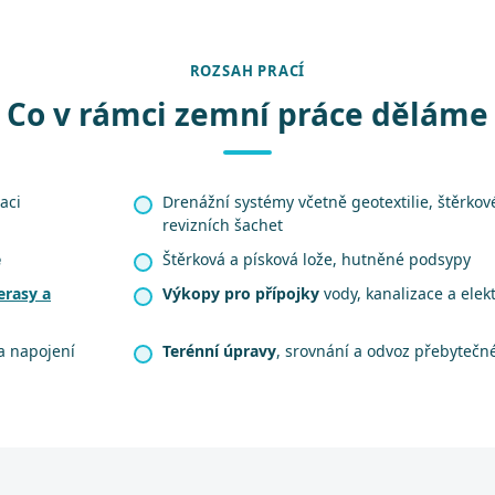
ROZSAH PRACÍ
Co v rámci zemní práce děláme
aci
Drenážní systémy včetně geotextilie, štěrko
revizních šachet
e
Štěrková a písková lože, hutněné podsypy
erasy a
Výkopy pro přípojky
vody, kanalizace a elek
a napojení
Terénní úpravy
, srovnání a odvoz přebytečn