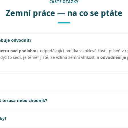
ČASTÉ OTÁZKY
Zemní práce — na co se ptáte
ebuje odvodnit?
metru nad podlahou
, odpadávající omítka v soklové části, plíseň v 
yž to sedí, je téměř jisté, že vzlíná zemní vlhkost, a
odvodnění je 
t terasa nebo chodník?
jky?