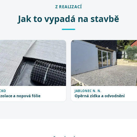
Z REALIZACÍ
Jak to vypadá na stavbě
CKO
JABLONEC N. N.
zolace a nopová fólie
Opěrná zídka a odvodnění