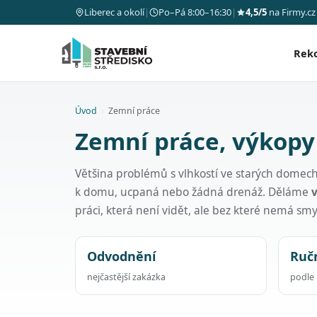
Liberec a okolí
|
Po–Pá 8:00–16:30
|
4,5/5
na Firmy.cz
Rek
Úvod
›
Zemní práce
Zemní práce, výkopy
Většina problémů s vlhkostí ve starých domec
k domu, ucpaná nebo žádná drenáž. Děláme
práci, která není vidět, ale bez které nemá smys
Odvodnění
Ručn
nejčastější zakázka
podle 