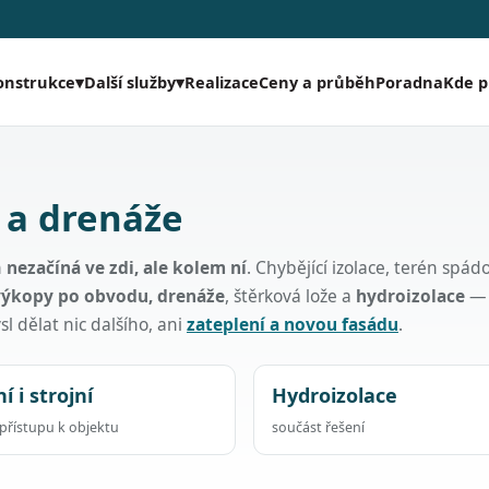
Realizace
Ceny a průběh
Poradna
Kde 
onstrukce
▾
Další služby
▾
 a drenáže
h
nezačíná ve zdi, ale kolem ní
. Chybějící izolace, terén spá
výkopy po obvodu, drenáže
, štěrková lože a
hydroizolace
—
l dělat nic dalšího, ani
zateplení a novou fasádu
.
í i strojní
Hydroizolace
přístupu k objektu
součást řešení