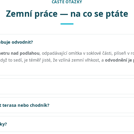
ČASTÉ OTÁZKY
Zemní práce — na co se ptáte
ebuje odvodnit?
metru nad podlahou
, odpadávající omítka v soklové části, plíseň v 
yž to sedí, je téměř jisté, že vzlíná zemní vlhkost, a
odvodnění je 
t terasa nebo chodník?
jky?