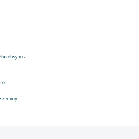
vého obsypu a
tro
é zeminy