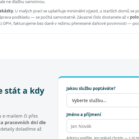
, ale ne dlažbu samotnou.
akázky.
U malých prací se uplatňuje minimální výjezd, u starších domů se po
příprava podkladu — se počítá samostatně. Závazné číslo dostanete až v
polo
átci DPH, fakturujeme bez daně v režimu přenesené daňové povinnosti — po
e stát a kdy
Jakou službu poptáváte?
Jméno a příjmení
 e-mailem či přes
a pracovních dní dle
 detaily doladíme až
Adresu vyplňte, jen pokud chcete — s ní