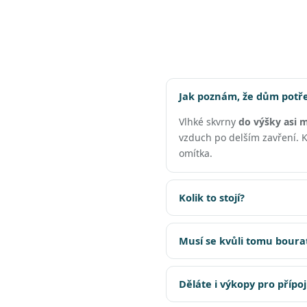
Jak poznám, že dům potř
Vlhké skvrny
do výšky asi 
vzduch po delším zavření. Kd
omítka.
Kolik to stojí?
Musí se kvůli tomu boura
Děláte i výkopy pro přípo