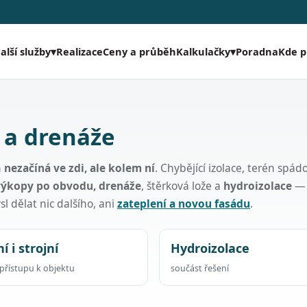
Realizace
Ceny a průběh
Poradna
Kde 
alší služby
▾
Kalkulačky
▾
 a drenáže
h
nezačíná ve zdi, ale kolem ní
. Chybějící izolace, terén spá
výkopy po obvodu, drenáže
, štěrková lože a
hydroizolace
—
l dělat nic dalšího, ani
zateplení a novou fasádu
.
í i strojní
Hydroizolace
přístupu k objektu
součást řešení