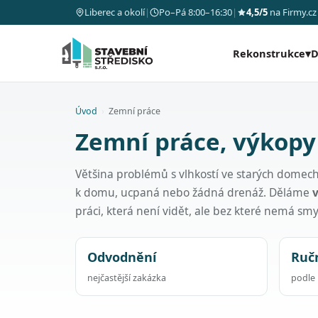
Liberec a okolí
|
Po–Pá 8:00–16:30
|
4,5/5
na Firmy.cz
Rekonstrukce
▾
D
Úvod
›
Zemní práce
Zemní práce, výkopy
Většina problémů s vlhkostí ve starých domec
k domu, ucpaná nebo žádná drenáž. Děláme
práci, která není vidět, ale bez které nemá smys
Odvodnění
Ručn
nejčastější zakázka
podle 