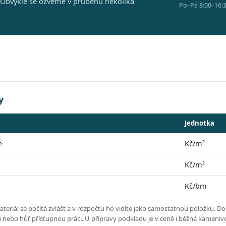
 Obvykle se ozveme v průběhu několika
Po–Pá 8:00–16:3
y
Jednotka
e
Kč/m²
Kč/m²
Kč/bm
eriál se počítá zvlášť a v rozpočtu ho vidíte jako samostatnou položku.
Dol
ou nebo hůř přístupnou práci.
U přípravy podkladu je v ceně i běžné kameniv