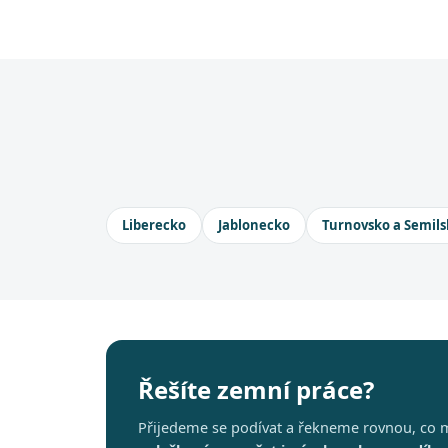
Liberecko
Jablonecko
Turnovsko a Semils
Řešíte zemní práce?
Přijedeme se podívat a řekneme rovnou, co m