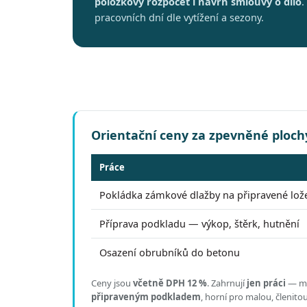
položkový rozpočet i návrh smlouvy o dílo
.
pracovních dní dle vytížení a sezony.
Orientační ceny za zpevněné ploch
Práce
Pokládka zámkové dlažby na připravené lož
Příprava podkladu — výkop, štěrk, hutnění
Osazení obrubníků do betonu
Ceny jsou
včetně DPH 12 %
.
Zahrnují
jen práci
— mat
připraveným podkladem
, horní pro malou, členit