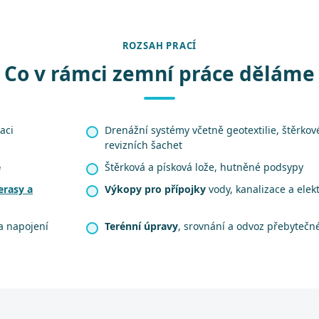
ROZSAH PRACÍ
Co v rámci zemní práce děláme
aci
Drenážní systémy včetně geotextilie, štěrko
revizních šachet
e
Štěrková a písková lože, hutněné podsypy
erasy a
Výkopy pro přípojky
vody, kanalizace a elek
a napojení
Terénní úpravy
, srovnání a odvoz přebytečn