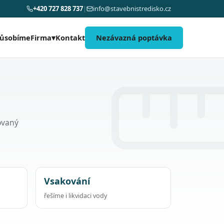
+420 727 828 737
|
info@stavebnistredisko.cz
působíme
Kontakt
Nezávazná poptávka
Firma
▾
dovaný
Vsakování
řešíme i likvidaci vody