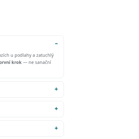
rozích u podlahy a zatuchlý
první krok
— ne sanační