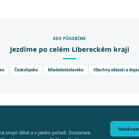
KDE PŮSOBÍME
Jezdíme po celém Libereckém kraji
ko
Českolipsko
Mladoboleslavsko
Všechny oblasti a doje
Nezávaz
á smysl dělat a v jakém pořadí. Dostanete