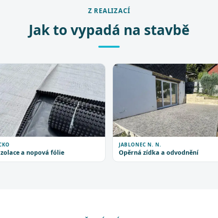
Z REALIZACÍ
Jak to vypadá na stavbě
CKO
JABLONEC N. N.
zolace a nopová fólie
Opěrná zídka a odvodnění