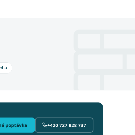
zd →
ná poptávka
+420 727 828 737