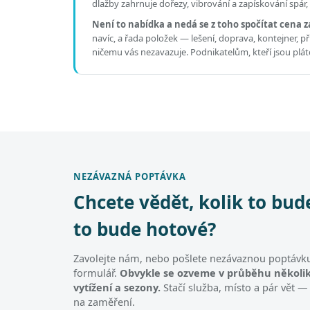
dlažby zahrnuje dořezy, vibrování a zapískování spár
Není to nabídka a nedá se z toho spočítat cena z
navíc, a řada položek — lešení, doprava, kontejner, 
ničemu vás nezavazuje. Podnikatelům, kteří jsou pl
NEZÁVAZNÁ POPTÁVKA
Chcete vědět, kolik to bud
to bude hotové?
Zavolejte nám, nebo pošlete nezávaznou poptávku
formulář.
Obvykle se ozveme v průběhu několik
vytížení a sezony.
Stačí služba, místo a pár vět —
na zaměření.