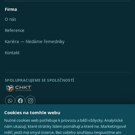
Firma
O nás
Reference
Kariéra — hledáme řemeslníky
Kontakt
SPOLUPRACUJEME SE SPOLEČNOSTÍ
Cookies na tomhle webu
Nutné cookies web potřebuje k provozu a běží vždycky. Analytické
© 2026 Stavební středisko s.r.o. · IČO 08521514 ·
Poradna
·
Kde působíme
nám ukazují, které stránky lidem pomáhají a které ne. Marketingové
·
Realizace
GDPR
·
Cookies
·
Nastavení cookies
·
Mapa webu
měří, jestli má smysl inzerce. Bez vašeho souhlasu nespustíme ani