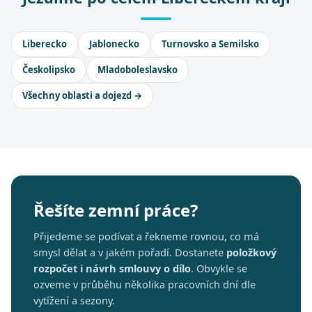
Liberecko
Jablonecko
Turnovsko a Semilsko
Českolipsko
Mladoboleslavsko
Všechny oblasti a dojezd →
Řešíte zemní práce?
Přijedeme se podívat a řekneme rovnou, co má
smysl dělat a v jakém pořadí. Dostanete
položkový
rozpočet i návrh smlouvy o dílo
. Obvykle se
ozveme v průběhu několika pracovních dní dle
vytížení a sezony.