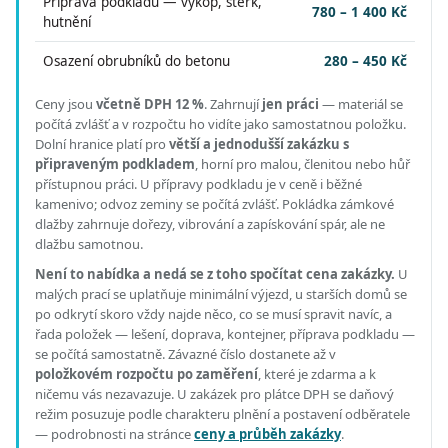
Příprava podkladu — výkop, štěrk,
780 – 1 400 Kč
hutnění
Osazení obrubníků do betonu
280 – 450 Kč
Ceny jsou
včetně DPH 12 %
.
Zahrnují
jen práci
— materiál se
počítá zvlášť a v rozpočtu ho vidíte jako samostatnou položku.
Dolní hranice platí pro
větší a jednodušší zakázku s
připraveným podkladem
, horní pro malou, členitou nebo hůř
přístupnou práci.
U přípravy podkladu je v ceně i běžné
kamenivo; odvoz zeminy se počítá zvlášť. Pokládka zámkové
dlažby zahrnuje dořezy, vibrování a zapískování spár, ale ne
dlažbu samotnou.
Není to nabídka a nedá se z toho spočítat cena zakázky.
U
malých prací se uplatňuje minimální výjezd, u starších domů se
po odkrytí skoro vždy najde něco, co se musí spravit navíc, a
řada položek — lešení, doprava, kontejner, příprava podkladu —
se počítá samostatně. Závazné číslo dostanete až v
položkovém rozpočtu po zaměření
, které je zdarma a k
ničemu vás nezavazuje. U zakázek pro plátce DPH se daňový
režim posuzuje podle charakteru plnění a postavení odběratele
— podrobnosti na stránce
ceny a průběh zakázky
.