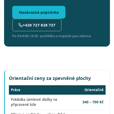
Nezávazná poptávka
+420 727 828 737
Po–Pá 8:00–16:30 · prohlídka a rozpočet jsou zdarma
Orientační ceny za zpevněné plochy
Práce
Orientačně
Pokládka zámkové dlažby na
340 – 700 Kč
připravené lože