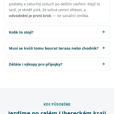
podlahy a zatuchlý vzduch po delším zavření. Když to
sedí, je téměř jisté, že vzlíná zemní vlhkost, a
odvodnění je první krok
— ne sanační omítka.
Kolik to stojí?
Musí se kvůli tomu bourat terasa nebo chodník?
Děláte i výkopy pro přípojky?
KDE PŮSOBÍME
Jezdíme po celém Libereckém kraji