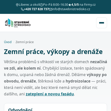
Liberec a okolí
Po–Pá 8:00–16:30
4,5/5
na Firmy.cz
+420 727 828 737
info@stavebnistredisko.cz
Úvod
›
Zemní práce
Zemní práce, výkopy a drenáže
Většina problémů s vlhkostí ve starých domech
nezačíná
ve zdi, ale kolem ní
. Chybějící izolace, terén spádovaný
k domu, ucpaná nebo žádná drenáž. Děláme
výkopy po
obvodu, drenáže
, štěrková lože a
hydroizolace
— práci,
která není vidět, ale bez které nemá smysl dělat nic
dalšího, ani
zateplení a novou fasádu
.
Odvodnění