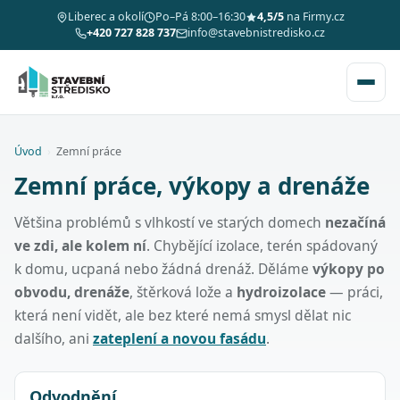
Liberec a okolí
Po–Pá 8:00–16:30
4,5/5
na Firmy.cz
+420 727 828 737
info@stavebnistredisko.cz
Úvod
›
Zemní práce
Zemní práce, výkopy a drenáže
Většina problémů s vlhkostí ve starých domech
nezačíná
ve zdi, ale kolem ní
. Chybějící izolace, terén spádovaný
k domu, ucpaná nebo žádná drenáž. Děláme
výkopy po
obvodu, drenáže
, štěrková lože a
hydroizolace
— práci,
která není vidět, ale bez které nemá smysl dělat nic
dalšího, ani
zateplení a novou fasádu
.
Odvodnění