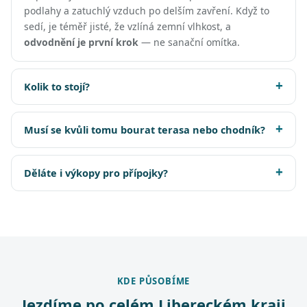
podlahy a zatuchlý vzduch po delším zavření. Když to
sedí, je téměř jisté, že vzlíná zemní vlhkost, a
odvodnění je první krok
— ne sanační omítka.
Kolik to stojí?
Musí se kvůli tomu bourat terasa nebo chodník?
Děláte i výkopy pro přípojky?
KDE PŮSOBÍME
Jezdíme po celém Libereckém kraji