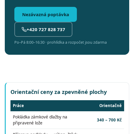
Nezávazná poptávka
+420 727 828 737
Po–Pá 8:00–16:30 · prohlídka a rozpočet jsou zdarma
Orientační ceny za zpevněné plochy
Práce
Orientačně
Pokládka zámkové dlažby na
340 – 700 Kč
připravené lože