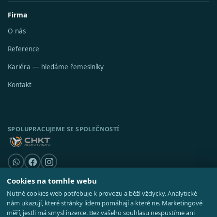
Firma
O nás
Reference
Kariéra — hledáme řemeslníky
Kontakt
SPOLUPRACUJEME SE SPOLEČNOSTÍ
Cookies na tomhle webu
Nutné cookies web potřebuje k provozu a běží vždycky. Analytické
© 2026 Stavební středisko s.r.o. · IČO 08521514 ·
Poradna
·
Kde působíme
nám ukazují, které stránky lidem pomáhají a které ne. Marketingové
·
Realizace
GDPR
·
Cookies
·
Nastavení cookies
·
Mapa webu
měří, jestli má smysl inzerce. Bez vašeho souhlasu nespustíme ani