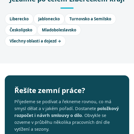
Liberecko
Jablonecko
Turnovsko a Semilsko
Českolipsko
Mladoboleslavsko
Všechny oblasti a dojezd →
Řešíte zemní práce?
Přijedeme se podívat a řekneme rovnou, co má
smysl dělat a v jakém pořadí. Dostanete
položkový
rozpočet i návrh smlouvy o dílo
. Obvykle se
ozveme v průběhu několika pracovních dní dle
vytížení a sezony.