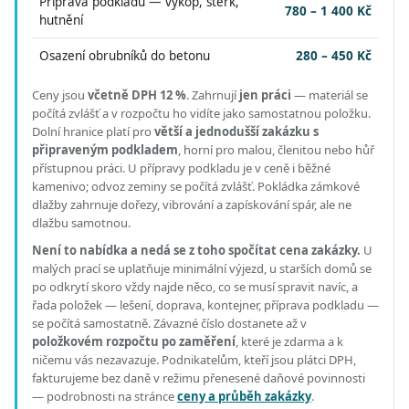
Příprava podkladu — výkop, štěrk,
780 – 1 400 Kč
hutnění
Osazení obrubníků do betonu
280 – 450 Kč
Ceny jsou
včetně DPH 12 %
.
Zahrnují
jen práci
— materiál se
počítá zvlášť a v rozpočtu ho vidíte jako samostatnou položku.
Dolní hranice platí pro
větší a jednodušší zakázku s
připraveným podkladem
, horní pro malou, členitou nebo hůř
přístupnou práci.
U přípravy podkladu je v ceně i běžné
kamenivo; odvoz zeminy se počítá zvlášť. Pokládka zámkové
dlažby zahrnuje dořezy, vibrování a zapískování spár, ale ne
dlažbu samotnou.
Není to nabídka a nedá se z toho spočítat cena zakázky.
U
malých prací se uplatňuje minimální výjezd, u starších domů se
po odkrytí skoro vždy najde něco, co se musí spravit navíc, a
řada položek — lešení, doprava, kontejner, příprava podkladu —
se počítá samostatně. Závazné číslo dostanete až v
položkovém rozpočtu po zaměření
, které je zdarma a k
ničemu vás nezavazuje. Podnikatelům, kteří jsou plátci DPH,
fakturujeme bez daně v režimu přenesené daňové povinnosti
— podrobnosti na stránce
ceny a průběh zakázky
.