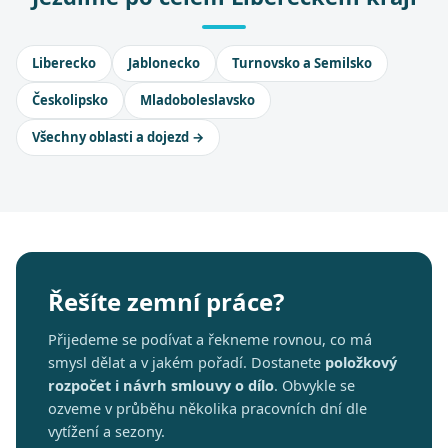
Liberecko
Jablonecko
Turnovsko a Semilsko
Českolipsko
Mladoboleslavsko
Všechny oblasti a dojezd →
Řešíte zemní práce?
Přijedeme se podívat a řekneme rovnou, co má
smysl dělat a v jakém pořadí. Dostanete
položkový
rozpočet i návrh smlouvy o dílo
. Obvykle se
ozveme v průběhu několika pracovních dní dle
vytížení a sezony.