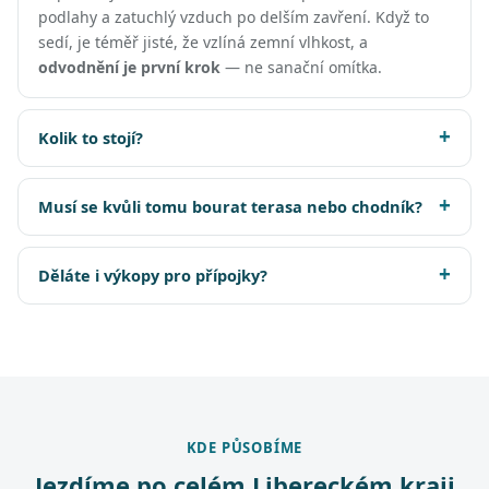
podlahy a zatuchlý vzduch po delším zavření. Když to
sedí, je téměř jisté, že vzlíná zemní vlhkost, a
odvodnění je první krok
— ne sanační omítka.
Kolik to stojí?
Musí se kvůli tomu bourat terasa nebo chodník?
Děláte i výkopy pro přípojky?
KDE PŮSOBÍME
Jezdíme po celém Libereckém kraji