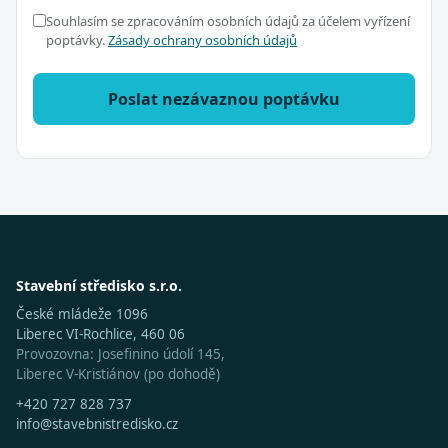
Souhlasím se zpracováním osobních údajů za účelem vyřízení
poptávky.
Zásady ochrany osobních údajů
Poslat nezávaznou poptávku
Stavební středisko s.r.o.
České mládeže 1096
Liberec VI-Rochlice, 460 06
Provozovna: Josefinino údolí 145,
Liberec V-Kristiánov (po dohodě)
+420 727 828 737
info@stavebnistredisko.cz