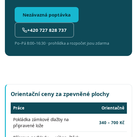
Nezávazná poptávka
+420 727 828 737
Po–Pá 8:00–16:30 · prohlídka a rozpočet jsou zdarma
Orientační ceny za zpevněné plochy
Práce
Orientačně
Pokládka zámkové dlažby na
340 – 700 Kč
připravené lože