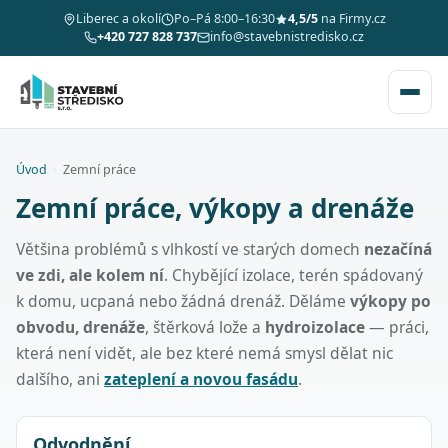
Liberec a okolí
Po–Pá 8:00–16:30
4,5/5
na Firmy.cz
+420 727 828 737
info@stavebnistredisko.cz
Úvod
›
Zemní práce
Zemní práce, výkopy a drenáže
Většina problémů s vlhkostí ve starých domech
nezačíná
ve zdi, ale kolem ní
. Chybějící izolace, terén spádovaný
k domu, ucpaná nebo žádná drenáž. Děláme
výkopy po
obvodu, drenáže
, štěrková lože a
hydroizolace
— práci,
která není vidět, ale bez které nemá smysl dělat nic
dalšího, ani
zateplení a novou fasádu
.
Odvodnění