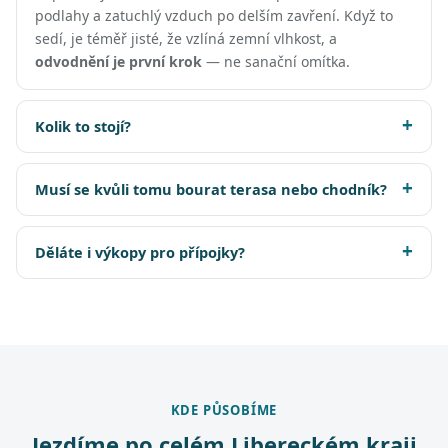
podlahy a zatuchlý vzduch po delším zavření. Když to
sedí, je téměř jisté, že vzlíná zemní vlhkost, a
odvodnění je první krok
— ne sanační omítka.
Kolik to stojí?
Musí se kvůli tomu bourat terasa nebo chodník?
Děláte i výkopy pro přípojky?
KDE PŮSOBÍME
Jezdíme po celém Libereckém kraji