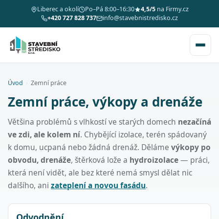
Liberec a okolí
Po–Pá 8:00–16:30
4,5/5
na Firmy.cz
+420 727 828 737
info@stavebnistredisko.cz
Úvod
›
Zemní práce
Zemní práce, výkopy a drenáže
Většina problémů s vlhkostí ve starých domech
nezačíná
ve zdi, ale kolem ní
. Chybějící izolace, terén spádovaný
k domu, ucpaná nebo žádná drenáž. Děláme
výkopy po
obvodu, drenáže
, štěrková lože a
hydroizolace
— práci,
která není vidět, ale bez které nemá smysl dělat nic
dalšího, ani
zateplení a novou fasádu
.
Odvodnění