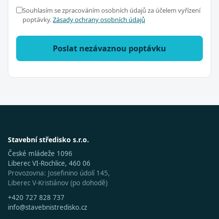
Souhlasím se zpracováním osobních údajů za účelem vyřízení
poptávky.
Zásady ochrany osobních údajů
Poslat nezávaznou poptávku
Stavební středisko s.r.o.
České mládeže 1096
Liberec VI-Rochlice, 460 06
Provozovna: Josefinino údolí 145,
Liberec V-Kristiánov (po dohodě)
+420 727 828 737
info@stavebnistredisko.cz