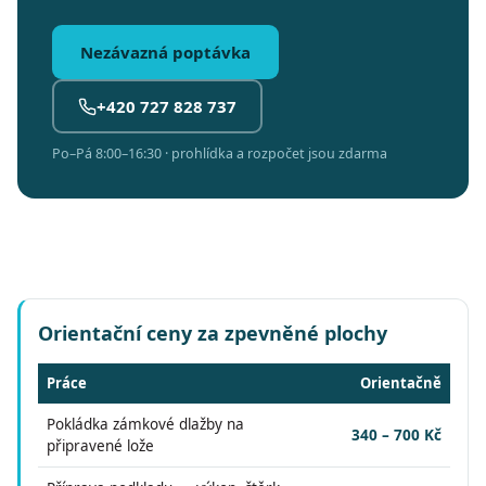
Nezávazná poptávka
+420 727 828 737
Po–Pá 8:00–16:30 · prohlídka a rozpočet jsou zdarma
Orientační ceny za zpevněné plochy
Práce
Orientačně
Pokládka zámkové dlažby na
340 – 700 Kč
připravené lože