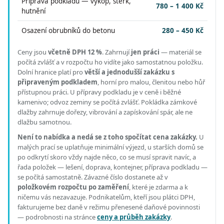
Příprava podkladu — výkop, štěrk,
780 – 1 400 Kč
hutnění
Osazení obrubníků do betonu
280 – 450 Kč
Ceny jsou
včetně DPH 12 %
.
Zahrnují
jen práci
— materiál se
počítá zvlášť a v rozpočtu ho vidíte jako samostatnou položku.
Dolní hranice platí pro
větší a jednodušší zakázku s
připraveným podkladem
, horní pro malou, členitou nebo hůř
přístupnou práci.
U přípravy podkladu je v ceně i běžné
kamenivo; odvoz zeminy se počítá zvlášť. Pokládka zámkové
dlažby zahrnuje dořezy, vibrování a zapískování spár, ale ne
dlažbu samotnou.
Není to nabídka a nedá se z toho spočítat cena zakázky.
U
malých prací se uplatňuje minimální výjezd, u starších domů se
po odkrytí skoro vždy najde něco, co se musí spravit navíc, a
řada položek — lešení, doprava, kontejner, příprava podkladu —
se počítá samostatně. Závazné číslo dostanete až v
položkovém rozpočtu po zaměření
, které je zdarma a k
ničemu vás nezavazuje. Podnikatelům, kteří jsou plátci DPH,
fakturujeme bez daně v režimu přenesené daňové povinnosti
— podrobnosti na stránce
ceny a průběh zakázky
.