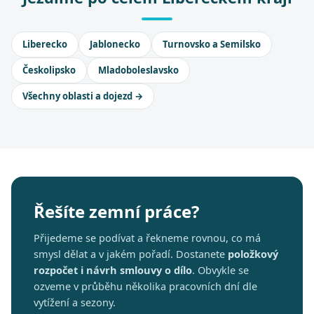
Liberecko
Jablonecko
Turnovsko a Semilsko
Českolipsko
Mladoboleslavsko
Všechny oblasti a dojezd →
Řešíte zemní práce?
Přijedeme se podívat a řekneme rovnou, co má
smysl dělat a v jakém pořadí. Dostanete
položkový
rozpočet i návrh smlouvy o dílo
. Obvykle se
ozveme v průběhu několika pracovních dní dle
vytížení a sezony.