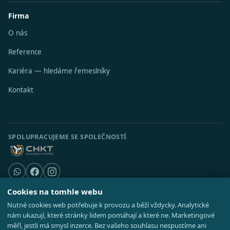
Firma
O nás
Reference
Kariéra — hledáme řemeslníky
Kontakt
SPOLUPRACUJEME SE SPOLEČNOSTÍ
Cookies na tomhle webu
Nutné cookies web potřebuje k provozu a běží vždycky. Analytické
© 2026 Stavební středisko s.r.o. · IČO 08521514 ·
Poradna
·
Kde působíme
nám ukazují, které stránky lidem pomáhají a které ne. Marketingové
·
Realizace
GDPR
·
Cookies
·
Nastavení cookies
·
Mapa webu
měří, jestli má smysl inzerce. Bez vašeho souhlasu nespustíme ani