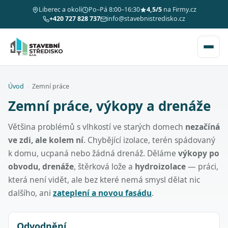
Liberec a okolí
Po–Pá 8:00–16:30
4,5/5
na Firmy.cz
+420 727 828 737
info@stavebnistredisko.cz
Úvod
›
Zemní práce
Zemní práce, výkopy a drenáže
Většina problémů s vlhkostí ve starých domech
nezačíná
ve zdi, ale kolem ní
. Chybějící izolace, terén spádovaný
k domu, ucpaná nebo žádná drenáž. Děláme
výkopy po
obvodu, drenáže
, štěrková lože a
hydroizolace
— práci,
která není vidět, ale bez které nemá smysl dělat nic
dalšího, ani
zateplení a novou fasádu
.
Odvodnění