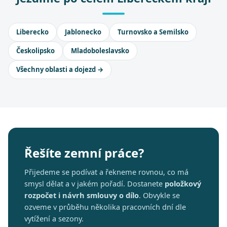
Liberecko
Jablonecko
Turnovsko a Semilsko
Českolipsko
Mladoboleslavsko
Všechny oblasti a dojezd →
Řešíte zemní práce?
Přijedeme se podívat a řekneme rovnou, co má
smysl dělat a v jakém pořadí. Dostanete
položkový
rozpočet i návrh smlouvy o dílo
. Obvykle se
ozveme v průběhu několika pracovních dní dle
vytížení a sezony.