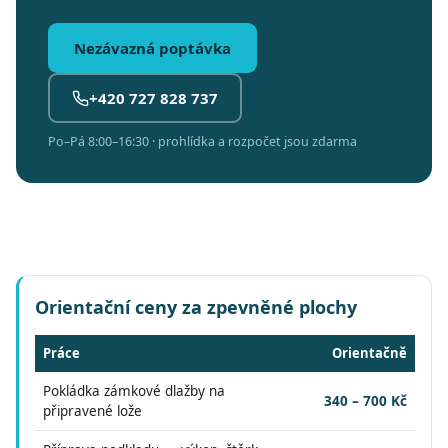
Nezávazná poptávka
+420 727 828 737
Po–Pá 8:00–16:30 · prohlídka a rozpočet jsou zdarma
Orientační ceny za zpevněné plochy
Práce
Orientačně
Pokládka zámkové dlažby na
340 – 700 Kč
připravené lože