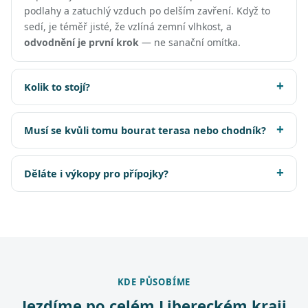
podlahy a zatuchlý vzduch po delším zavření. Když to
sedí, je téměř jisté, že vzlíná zemní vlhkost, a
odvodnění je první krok
— ne sanační omítka.
Kolik to stojí?
Musí se kvůli tomu bourat terasa nebo chodník?
Děláte i výkopy pro přípojky?
KDE PŮSOBÍME
Jezdíme po celém Libereckém kraji