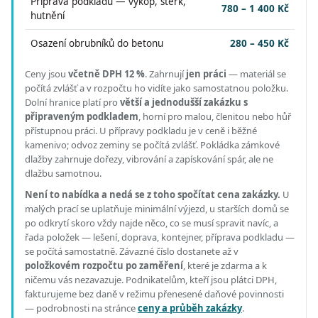
Příprava podkladu — výkop, štěrk,
780 – 1 400 Kč
hutnění
Osazení obrubníků do betonu
280 – 450 Kč
Ceny jsou
včetně DPH 12 %
.
Zahrnují
jen práci
— materiál se
počítá zvlášť a v rozpočtu ho vidíte jako samostatnou položku.
Dolní hranice platí pro
větší a jednodušší zakázku s
připraveným podkladem
, horní pro malou, členitou nebo hůř
přístupnou práci.
U přípravy podkladu je v ceně i běžné
kamenivo; odvoz zeminy se počítá zvlášť. Pokládka zámkové
dlažby zahrnuje dořezy, vibrování a zapískování spár, ale ne
dlažbu samotnou.
Není to nabídka a nedá se z toho spočítat cena zakázky.
U
malých prací se uplatňuje minimální výjezd, u starších domů se
po odkrytí skoro vždy najde něco, co se musí spravit navíc, a
řada položek — lešení, doprava, kontejner, příprava podkladu —
se počítá samostatně. Závazné číslo dostanete až v
položkovém rozpočtu po zaměření
, které je zdarma a k
ničemu vás nezavazuje. Podnikatelům, kteří jsou plátci DPH,
fakturujeme bez daně v režimu přenesené daňové povinnosti
— podrobnosti na stránce
ceny a průběh zakázky
.