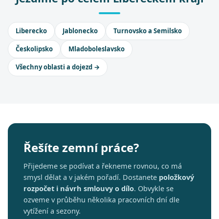
Liberecko
Jablonecko
Turnovsko a Semilsko
Českolipsko
Mladoboleslavsko
Všechny oblasti a dojezd →
Řešíte zemní práce?
Přijedeme se podívat a řekneme rovnou, co má
smysl dělat a v jakém pořadí. Dostanete
položkový
rozpočet i návrh smlouvy o dílo
. Obvykle se
ozveme v průběhu několika pracovních dní dle
vytížení a sezony.