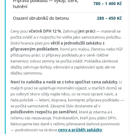
Příprava podkladu — výkop, štěrk,
780 – 1 400 Kč
hutnění
Osazení obrubníků do betonu
280 – 450 Kč
Ceny jsou
včetně DPH 12 %
.
Zahrnují
jen práci
— materiál se
počítá zvlášť a v rozpočtu ho vidíte jako samostatnou položku.
Dolní hranice platí pro
větší a jednodušší zakázku s
připraveným podkladem
, horní pro malou, členitou nebo hůř
přístupnou práci.
U přípravy podkladu je v ceně i běžné
kamenivo; odvoz zeminy se počítá zvlášť. Pokládka zámkové
dlažby zahrnuje dořezy, vibrování a zapískování spár, ale ne
dlažbu samotnou.
Není to nabídka a nedá se z toho spočítat cena zakázky.
U
malých prací se uplatňuje minimální výjezd, u starších domů se
po odkrytí skoro vždy najde něco, co se musí spravit navíc, a
řada položek — lešení, doprava, kontejner, příprava podkladu —
se počítá samostatně. Závazné číslo dostanete až v
položkovém rozpočtu po zaměření
, které je zdarma a k
ničemu vás nezavazuje. Podnikatelům, kteří jsou plátci DPH,
fakturujeme bez daně v režimu přenesené daňové povinnosti
— podrobnosti na stránce
ceny a průběh zakázky
.