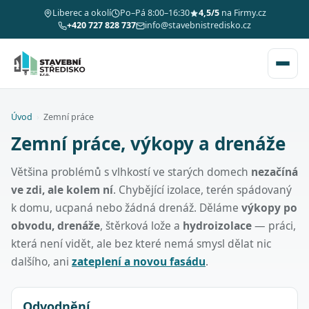
Liberec a okolí
Po–Pá 8:00–16:30
4,5/5
na Firmy.cz
+420 727 828 737
info@stavebnistredisko.cz
Úvod
›
Zemní práce
Zemní práce, výkopy a drenáže
Většina problémů s vlhkostí ve starých domech
nezačíná
ve zdi, ale kolem ní
. Chybějící izolace, terén spádovaný
k domu, ucpaná nebo žádná drenáž. Děláme
výkopy po
obvodu, drenáže
, štěrková lože a
hydroizolace
— práci,
která není vidět, ale bez které nemá smysl dělat nic
dalšího, ani
zateplení a novou fasádu
.
Odvodnění