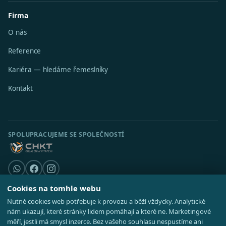
Firma
O nás
Reference
Kariéra — hledáme řemeslníky
Kontakt
SPOLUPRACUJEME SE SPOLEČNOSTÍ
Cookies na tomhle webu
Nutné cookies web potřebuje k provozu a běží vždycky. Analytické
© 2026 Stavební středisko s.r.o. · IČO 08521514 ·
Poradna
·
Kde působíme
nám ukazují, které stránky lidem pomáhají a které ne. Marketingové
·
Realizace
GDPR
·
Cookies
·
Nastavení cookies
·
Mapa webu
měří, jestli má smysl inzerce. Bez vašeho souhlasu nespustíme ani