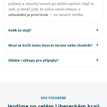
podlahy a zatuchlý vzduch po delším zavření. Když to
sedí, je téměř jisté, že vzlíná zemní vlhkost, a
odvodnění je první krok
— ne sanační omítka.
Kolik to stojí?
Musí se kvůli tomu bourat terasa nebo chodník?
Děláte i výkopy pro přípojky?
KDE PŮSOBÍME
Jezdíme po celém Libereckém kraji