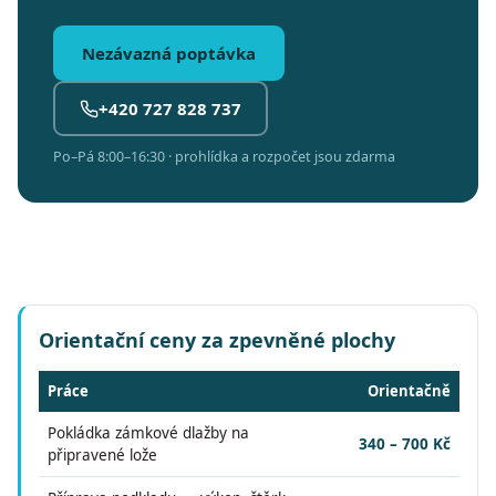
Nezávazná poptávka
+420 727 828 737
Po–Pá 8:00–16:30 · prohlídka a rozpočet jsou zdarma
Orientační ceny za zpevněné plochy
Práce
Orientačně
Pokládka zámkové dlažby na
340 – 700 Kč
připravené lože